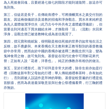
為人死後會回魂，且要經過七個七的階段才能到達陰間，故這亦可
免則免。
第三，信徒若是長子，在傳統喪禮中，可將擔幡買水之責交付別的
親友。因這兩個儀節涉及道教的招魂和淨身觀念。買水本來純粹是
為先人遺體做潔淨功夫（此乃古今中外共有之遺體處理儀節），但
當要去到河邊丟下買水錢給水神，才換取得「活」（流動）水回來
淨身，這觀念便已被道教轉化成為迷信風習了。
第四，摺元寶和燒紙紥，很明顯是相信死後的世界仍如常地生活之
反映，故不應參與。本來香燭在天主教和東正教等類別的基督教儀
節中亦常用，然而由於中國的香燭亦被道釋二教觀念所污染，變為
鬼神食用之物，故可免則免。基督徒在現代社會中可用鮮花來代
替；正如有人說「花者，洋香也」。純正的佛教亦有相仿的做法。
第五，至於行禮形式，跪下叩拜是非常大的禮，除非生前亦如是行
禮（回教徒新年對父母如此行禮；華人傳統婚禮奉茶時，亦有如此
行），否則易被人誤認作是拜神的舉動。基督徒較普遍的行禮是低
首默禱，然而為表達最深敬意並與社會公祭禮儀看齊，行三鞠躬禮
亦無妨。