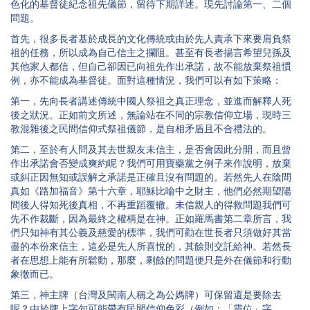
色化的基督徒紀念祖先儀節，留待下期詳述。現先討論第一、二個
問題。
首先，很多長者基於成長的文化傳統或由於先人責承下來要肩負祭
祖的任務，所以成為自己信主之攔阻。甚至有長者揚言希望兒孫及
其他家人都信，但自己卻因已向祖先作出承諾，故不能放棄祭祖慣
例，亦不能成為基督徒。面對這種情況，我們可以有如下策略：
第一，先向長者講述傳統中國人祭祖之真正理念，並進而解釋人死
後之狀況。正如前文所述，無論站在不同的宗教信仰立場，現時三
教混雜後之民間信仰式祭祖儀節，是自相矛盾且不合禮法的。
第二，至於有人問及其去世親友未信主，是否會因此分開，而且曾
作出承諾會否變成爽約呢？我們可用寶藥黨之例子來作說明，放棄
或糾正因無知或誤解之承諾是正確且沒有問題的。若然先人在陰間
真如《路加福音》第十六章，耶穌比喻中之財主，他們必然期望陽
間後人得知死後真相，不再重蹈覆轍。未信親人的得救問題我們可
先不作裁斷，因為最終之權柄是在神。正如羅馬書第二章所言，我
們只知神有其公義及慈愛的標準，我們可勸在世長者只須做好其當
盡的本份來信主，這必是先人所喜悅的，其餘則交託給神。若然長
者在思想上能有所鬆動，那麼，剩餘的問題便只是外在儀節和行動
象徵而已。
第三，神主牌（台灣及閩南人稱之為公媽牌）可保留還是要除去
呢？由於牌上字句可能帶有民間信仰色彩（例如：「靈位」字