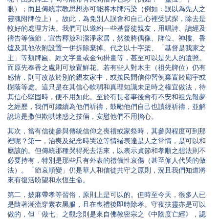
眼）；而且傳統宗教思想亦可能將木牌污染（例如：誤以為先人之
靈魂附牌位上）。故此，為免別人誤會和自己心裡受試探，除去是
較好的處理方法。我們可以邀約一些基督徒親友，用唱詩、讀經及
禱告等儀節，宣告釋放和潔淨家居，然後將偶像、牌位、神樓、香
爐及其他依附設置一併拆除棄掉。代之以十字架、「基督是我家之
主」等類牌匾、經文字畫或金句掛畫等，甚至可以是先人的遺照。
而原先奉香之處則可放置鮮花。若有些人對木主（祖先牌位）仍有
感情，則可改放於別的親友家中，或按民間信仰習例棄置於廟宇或
樹蔭等處。這只是在其信心軟弱和真理知識未足時之權宜做法，待
其信心堅固時，便不用如此。至於有長者事後會有不安和祖先報夢
之經歷，我們可繼續為他們祈禱，鼓勵他們自己也讀經祈禱，並解
說這是撒但欺哄迷惑之技倆，安慰他們不用擔心。
其次，當有信徒參與傳統信仰之喪禮或家祭時，其參與程度可到那
裡呢？第一，治喪及紀念時哭泣等情緒表達是人之常情，是可以和
應該的。但傳統那種哭得死去活來，以表示貞節和孝順之想法則不
必要持有，特別是那些只有外表的禮儀性哀傷（甚至僱人代哭的做
法）。「節哀順變」仍是華人和信徒共守之原則，況且我們知道將
來有復活盼望和永恆生命。
第二，披麻帶孝等習俗，原則上是可以的。但時至今天，很多人已
是隨著潮流穿素衣黑服，且在喪禮後即時除孝。守夜扶靈亦是可以
做的，但「做七」之觀念則是來自佛教密宗之《中陰度亡經》，認