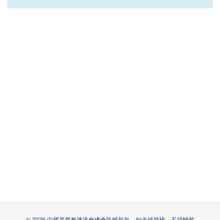
© 2026 中國基督教播道會總會版權所有。如未經授權，不得轉載