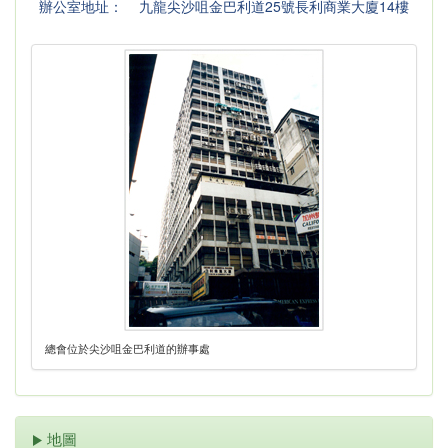
辦公室地址：
九龍尖沙咀金巴利道25號長利商業大廈14樓
總會位於尖沙咀金巴利道的辦事處
地圖