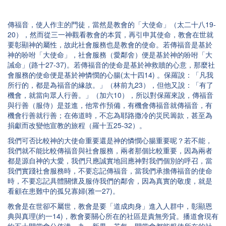
傳福音，使人作主的門徒，當然是教會的「大使命」（太二十八19-
20），然而從三一神觀看教會的本質，再引申其使命，教會在世就
要彰顯神的屬性，故此社會服務也是教會的使命。若傳福音是基於
神的吩咐「大使命」，社會服務（愛鄰舍）便是基於神的吩咐「大
誡命」(路十27-37)。若傳福音的使命是基於神救贖的心意，那麼社
會服務的使命便是基於神憐憫的心腸(太十四14) 。保羅說：「凡我
所行的，都是為福音的緣故。」（林前九23），但他又說：「有了
機會，就當向眾人行善。」（加六10），所以對保羅來說，傳福音
與行善（服侍）是並進，他常作預備，有機會傳福音就傳福音，有
機會行善就行善；在佈道時，不忘為耶路撒冷的災民籌款，甚至為
捐獻而改變他宣教的旅程（羅十五25-32）。
我們可否比較神的大使命重要還是神的憐憫心腸重要呢？若不能，
我們就不能比較傳福音與社會服務，兩者那個比較重要，因為兩者
都是源自神的大愛，我們只應誠實地回應神對我們個別的呼召，當
我們實踐社會服務時，不要忘記傳福音，當我們承擔傳福音的使命
時，不要忘記具體關懷及服侍我們的鄰舍，因為真實的敬虔，就是
看顧在患難中的孤兒寡婦(雅一27)。
教會是在世卻不屬世，教會是要「道成肉身」進入人群中，彰顯恩
典與真理(約一14)，教會要關心所在的社區是責無旁貸。播道會現有