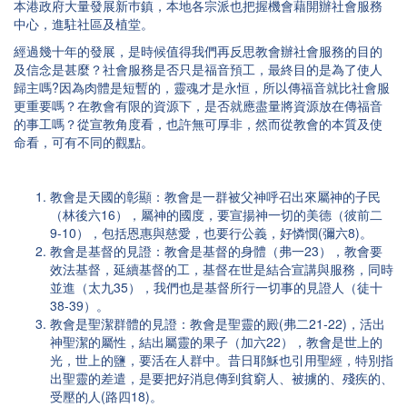
本港政府大量發展新巿鎮，本地各宗派也把握機會藉開辦社會服務
中心，進駐社區及植堂。
經過幾十年的發展，是時候值得我們再反思教會辦社會服務的目的
及信念是甚麼？社會服務是否只是福音預工，最終目的是為了使人
歸主嗎?因為肉體是短暫的，靈魂才是永恒，所以傳福音就比社會服
更重要嗎？在教會有限的資源下，是否就應盡量將資源放在傳福音
的事工嗎？從宣教角度看，也許無可厚非，然而從教會的本質及使
命看，可有不同的觀點。
教會是天國的彰顯：教會是一群被父神呼召出來屬神的子民
（林後六16），屬神的國度，要宣揚神一切的美德（彼前二
9-10），包括恩惠與慈愛，也要行公義，好憐憫(彌六8)。
教會是基督的見證：教會是基督的身體（弗一23），教會要
效法基督，延續基督的工，基督在世是結合宣講與服務，同時
並進（太九35），我們也是基督所行一切事的見證人（徒十
38-39）。
教會是聖潔群體的見證：教會是聖靈的殿(弗二21-22)，活出
神聖潔的屬性，結出屬靈的果子（加六22），教會是世上的
光，世上的鹽，要活在人群中。昔日耶穌也引用聖經，特別指
出聖靈的差遣，是要把好消息傳到貧窮人、被擄的、殘疾的、
受壓的人(路四18)。