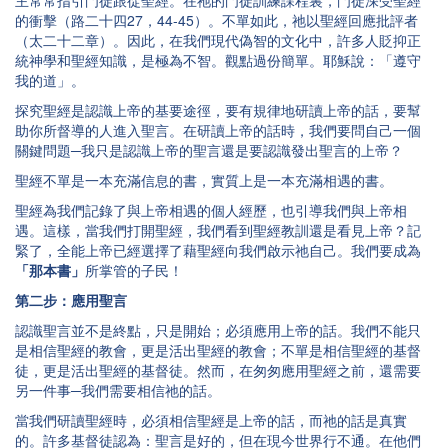
主常常指引門徒跟從聖經。在祂的門徒訓練課程裏，門徒深受聖經
的衝擊（路二十四27，44-45）。不單如此，祂以聖經回應批評者
（太二十二章）。因此，在我們現代偽智的文化中，許多人貶抑正
統神學和聖經知識，是極為不智。觀點過份簡單。耶穌說：「遵守
我的道」。
探究聖經是認識上帝的基要途徑，要有規律地研讀上帝的話，要幫
助你所督導的人進入聖言。在研讀上帝的話時，我們要問自己一個
關鍵問題─我只是認識上帝的聖言還是要認識發出聖言的上帝？
聖經不單是一本充滿信息的書，實質上是一本充滿相遇的書。
聖經為我們記錄了與上帝相遇的個人經歷，也引導我們與上帝相
遇。這樣，當我們打開聖經，我們看到聖經教訓還是看見上帝？記
緊了，全能上帝已經選擇了藉聖經向我們啟示祂自己。我們要成為
「那本書」
所掌管的子民！
第二步：應用聖言
認識聖言並不是終點，只是開始；必須應用上帝的話。我們不能只
是相信聖經的教會，更是活出聖經的教會；不單是相信聖經的基督
徒，更是活出聖經的基督徒。然而，在匆匆應用聖經之前，還需要
另一件事─我們需要相信祂的話。
當我們研讀聖經時，必須相信聖經是上帝的話，而祂的話是真實
的。許多基督徒認為：聖言是好的，但在現今世界行不通。在他們