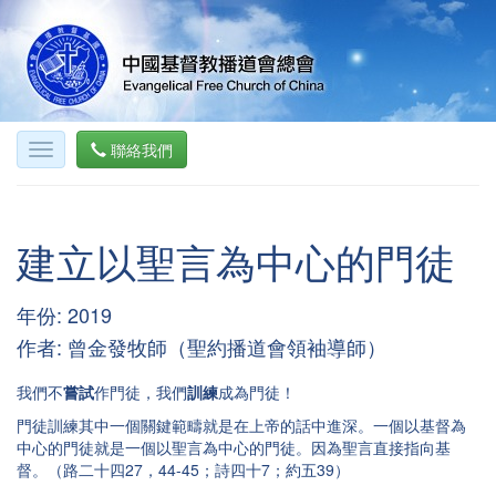
聯絡我們
建立以聖言為中心的門徒
年份: 2019
作者: 曾金發牧師（聖約播道會領袖導師）
我們不
嘗試
作門徒，我們
訓練
成為門徒！
門徒訓練其中一個關鍵範疇就是在上帝的話中進深。一個以基督為
中心的門徒就是一個以聖言為中心的門徒。因為聖言直接指向基
督。（路二十四27，44-45；詩四十7；約五39）