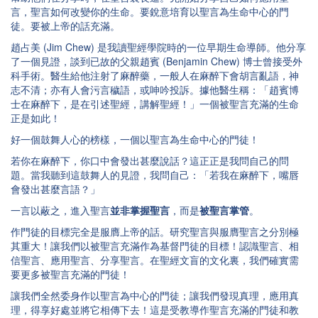
言，聖言如何改變你的生命。要銳意培育以聖言為生命中心的門
徒。要被上帝的話充滿。
趙占美 (Jim Chew) 是我讀聖經學院時的一位早期生命導師。他分享
了一個見證，談到已故的父親趙賓 (Benjamin Chew) 博士曾接受外
科手術。醫生給他注射了麻醉藥，一般人在麻醉下會胡言亂語，神
志不清；亦有人會污言穢語，或呻吟投訴。據他醫生稱：「趙賓博
士在麻醉下，是在引述聖經，講解聖經！」一個被聖言充滿的生命
正是如此！
好一個鼓舞人心的榜樣，一個以聖言為生命中心的門徒！
若你在麻醉下，你口中會發出甚麼說話？這正正是我問自己的問
題。當我聽到這鼓舞人的見證，我問自己：「若我在麻醉下，嘴唇
會發出甚麼言語？」
一言以蔽之，進入聖言
並非掌握聖言
，而是
被聖言掌管
。
作門徒的目標完全是服膺上帝的話。研究聖言與服膺聖言之分別極
其重大！讓我們以被聖言充滿作為基督門徒的目標！認識聖言、相
信聖言、應用聖言、分享聖言。在聖經文盲的文化裏，我們確實需
要更多被聖言充滿的門徒！
讓我們全然委身作以聖言為中心的門徒；讓我們發現真理，應用真
理，得享好處並將它相傳下去！這是受教導作聖言充滿的門徒和教