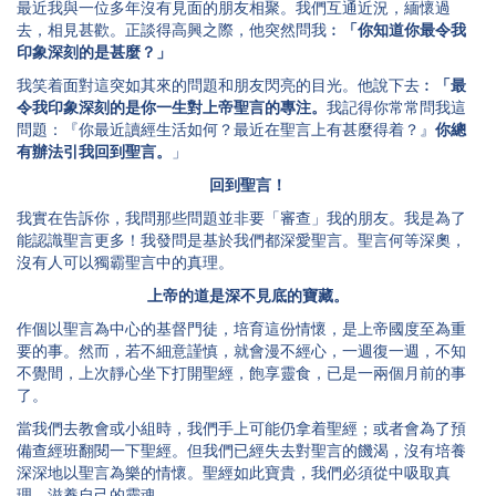
最近我與一位多年沒有見面的朋友相聚。我們互通近況，緬懷過
去，相見甚歡。正談得高興之際，他突然問我︰
「你知道你最令我
印象深刻的是甚麼？」
我笑着面對這突如其來的問題和朋友閃亮的目光。他說下去︰
「最
令我印象深刻的是你一生對上帝聖言的專注。
我記得你常常問我這
問題：『你最近讀經生活如何？最近在聖言上有甚麼得着？』
你總
有辦法引我回到聖言。
」
回到聖言！
我實在告訴你，我問那些問題並非要「審查」我的朋友。我是為了
能認識聖言更多！我發問是基於我們都深愛聖言。聖言何等深奧，
沒有人可以獨霸聖言中的真理。
上帝的道是深不見底的寶藏。
作個以聖言為中心的基督門徒，培育這份情懷，是上帝國度至為重
要的事。然而，若不細意謹慎，就會漫不經心，一週復一週，不知
不覺間，上次靜心坐下打開聖經，飽享靈食，已是一兩個月前的事
了。
當我們去教會或小組時，我們手上可能仍拿着聖經；或者會為了預
備查經班翻閱一下聖經。但我們已經失去對聖言的饑渴，沒有培養
深深地以聖言為樂的情懷。聖經如此寶貴，我們必須從中吸取真
理，滋養自己的靈魂。