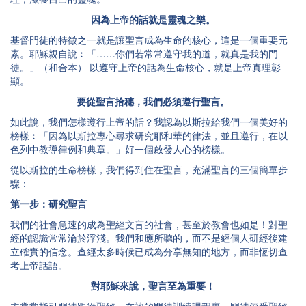
因為上帝的話就是靈魂之樂。
基督門徒的特徵之一就是讓聖言成為生命的核心，這是一個重要元
素。耶穌親自說︰「……你們若常常遵守我的道，就真是我的門
徒。」（和合本） 以遵守上帝的話為生命核心，就是上帝真理彰
顯。
要從聖言拾穗，我們必須遵行聖言。
如此說，我們怎樣遵行上帝的話？我認為以斯拉給我們一個美好的
榜樣︰「因為以斯拉專心尋求研究耶和華的律法，並且遵行，在以
色列中教導律例和典章。」好一個啟發人心的榜樣。
從以斯拉的生命榜樣，我們得到住在聖言，充滿聖言的三個簡單步
驟：
第一步：研究聖言
我們的社會急速的成為聖經文盲的社會，甚至於教會也如是！對聖
經的認識常常淪於浮淺。我們和應所聽的，而不是經個人研經後建
立確實的信念。查經太多時候已成為分享無知的地方，而非恆切查
考上帝話語。
對耶穌來說，聖言至為重要！