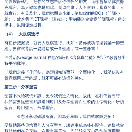
問責確保執行。把你的立志告訴你信任的朋友，這樣會幫助你貫徹
完成它。為人導師也是如此。期望的事，人不會做；審查的事，人
就實行。有見及此，我們把問責小組，例如你們的DGs（門訓小
組），放進我們IDT課程（譯者註︰聖約播道會銳意門訓課程）的架
構中，以期促進成長。
（4） 大規模進行
有初步把握後，就要大規模進行。比如：當你成功每週背誦一節聖
經，要嘗試背誦一篇詩篇或一章聖經，或一整卷書！
巴喬治(George Barna) 在他的著作《培育真門徒》對近代教會發出
持平的批評︰
「我們定義『作門徒』為頭腦知識而並非全面轉化」，我堅信沒有
銳意應用上帝的話，就不可能有這樣的轉化。
第三步：分享聖言
聖言不只給我們知識，更令我們進入轉化。故此，在我們督導時，
我們需要從聖言知識進到應用及分享聖言而生發的生命轉化：研讀
聖言、應用聖言、分享聖言。
篤志分享你研讀所得。因為分享時，我們就掌握更多！
要幫助那些你培育的人分享聖言，讓這事成為核心關注。這樣就會
幫助他們在分享時，在聖言裏長進。先開始分享自己如何應用聖