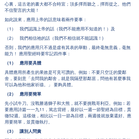
心裏，這古老的書大都不合時宜；頂多擇而聽之，擇而從之。他們
不信聖言的大能！
如此說來，應用上帝的話意味着兩件要事：
（1） 我們認識上帝的話（我們不能應用不知道的！）及
（2） 我們相信祂的話（我們不相信就不能認識！)
否則，我們的應用只不過是虛有其表的舉動，最終毫無意義，毫無
能力！ 應用聖經時要牢記四件事：
（1） 應用要具體
具體應用所產生的果效是可見可讚的。例如：不要只空泛的愛鄰
舍，要刻意「去問我的鄰舍，就是我隔壁那鄰居，問他有甚麼事我
可以為他和他家祈禱。」 要夠具體。
（2） 應用要簡單
先小試牛刀。沒戰勝過獅子和大熊，就不要挑戰哥利亞。例如︰若
要應用詩篇一一九11，篤志背經，最好以一週一節聖經為目標，貫
徹52週。這樣做，相比以一日一節為目標，兩週後就放棄還好。應
用要簡單，並貫徹執行。
（3） 讓別人問責