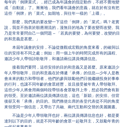
每年的「例牌菜式」，經已成為年議會的指定動作，不經不覺地變
成「自動波」了。漸漸地，我們看年議會的意義，就在於有沒有把
這些「例牌」的「菜式」如期地，與往年一樣的「上碟」。
那麼，我們真的要改變一下這些「例牌」的「菜式」嗎？老實
說，我並不熱衷於順應潮流的，漫無目的地為了要改變而改變。我
乃是常常要問自己一個問題 – 「若真的要變，為何要變，改變的目
的和意義是甚麼。」
本屆年議會的安排，不論從微觀或宏觀的角度來看，的確與以
往的安排有不同之處；例如：用一個上午的時間完成所有的議程、
邀請少年人帶領詩歌敬拜，和邀請兩位講員傳講信息。
接着我們要問，這些安排的目的和意義又是甚麼。原來邀請少
年人帶領敬拜，目的和意義在於傳遞「承傳」的信息—少年人是教
會未來的動力和帶領者，他們的參與鼓勵他們日後繼續投身於事奉
的行列，也讓不同年齡的會眾經歷，並且接受被年青人帶領敬拜。
這些少年人將會用兩個時段帶領各會眾敬拜上帝，想必我們會有新
的領受。至於邀請兩位講員傳講信息，這也「新穎」的安排。但背
後卻又有「承傳」的目的。我們務使出席的各堂代表從不同的角度
來領受同一個信息，又帶出了共融、兩代互動和交替的美麗圖晝。
不論是少年人帶領敬拜也好，兩位講員傳講信息也好，都是要
達到以下的目的，就是不同年齡的會眾一起敬拜主，又鼓勵年青的
一代起來事奉主。