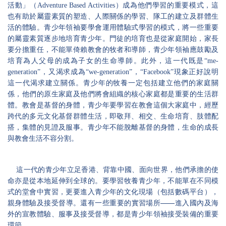
活動」
（
Adventure Based Activities）
成為他們學習的重要模式，這
也有助於屬靈素質的塑造、人際關係的學習、隊工的建立及群體生
活的體驗。青少年領袖要學會運用體驗式學習的模式，將一些重要
的屬靈素質逐步地培育青少年。門徒的培育也是從家庭開始，家長
要分擔重任，不能單倚賴教會的牧者和導師，青少年領袖應鼓勵及
培育為人父母的成為子女的生命導師。此外，這一代既是
“me-
generation”
，又渴求成為
“we-generation”
，
“Facebook”
現象正好說明
這一代渴求建立關係。青少年的牧養一定包括建立他們的家庭關
係，他們的原生家庭及他們將會組織的核心家庭都是重要的生活群
體。教會是基督的身體，青少年要學習在教會這個大家庭中，經歷
跨代的多元文化基督群體生活，即敬拜、相交、生命培育、肢體配
搭，集體的見證及服事。青少年不能脫離基督的身體，生命的成長
與教會生活不容分割。
這一代的青少年立足香港、背靠中國、面向世界，他們承擔的使
命亦是從本地延伸到全球的。要學習牧養青少年，不能單在不同模
式的堂會中實習，更要進入青少年的文化現場（包括數碼平台），
——
親身體驗及接受督導。還有一些重要的實習場所
進入國內及海
外的宣教體驗、服事及接受督導，都是青少年領袖接受裝備的重要
環節。