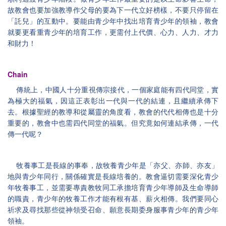
故教會也要加強教導作父母的要為下一代立好榜樣，不要只停留在
「託兒」的互動中。要能由青少年中找出培育青少年的領袖，教會
就要更看重青少年的培育工作，更需付上代價、心力、人力、才力
和財力！
Chain
傳統上，中國人十分重視傳宗接代，一個家庭能有四代同堂，實
為極大的福氣，因這正表彰出一代與一代的結連，且繼續承傳下
去。根據聖經的教導和從屬靈的角度看，教會的代代相傳也是十分
重要的，教會中也需四代同堂的福氣。但究竟如何連結承傳，一代
傳一代呢？
牧養事工是長線的事奉，故牧養青少年是「亦父、亦師、亦友」
地與青少年同行，關係確實是長線培養的。教會逼切需要深化青少
年牧養事工，並需要專責教牧同工承擔培育青少年導師及生命導師
的職責，青少年的牧養工作才能有根有基、薪火相傳。我們要同心
祈求及尋找那些從神領受召命、願意長期委身服事青少年的青少年
領袖。