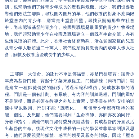
的基礎，裝備他們的生命，不單強調聖經及神學基本核心課程的培
訓，也幫助他們了解青少年成長的歷程與危機。此外，我們也要教
導他們效法主耶穌，尋找圈內圈外的羊，他們牧養的對象不應局限
於堂會內的青少年，應當走出堂會四壁，尋找及關顧那些在社會
中，尚未認識基督的青少年。校園與職場是最重要的青少年牧養場
地，我們須幫助青少年在校園及職場建立一個既有生命交流，亦有
生活見證的群體。此外，香港社會貧窮懸殊，活在貧困家庭的兒童
及青少年人數超過二十萬人，我們也須動員教會內的成年人步入社
會，關懷及牧養這些成長中的少年人。
主耶穌「大使命」的託付不單是傳福音，亦是門徒培育；讓青少
年成為基督門徒、背起十字架來跟從主。門徒訓練（簡稱門訓）就
是建立一種師徒傳授的關係，透過示範和模仿，完成教和學的過
程。門訓是一個有計劃、有系統、有內容的訓練過程。門訓的重點
不是講授，而是必須在教導之外加上實習，讓學員在特別安排的訓
練中學以致用。門訓不能「課程化」，每個青少年都有獨特的智
能、個性、及恩賜，他們需要得到「生命導師」亦師亦友的同行、
身教和指引，讓他們明白如何委身跟隨基督，長成基督的身量及活
出基督的生命。後現代文化中成長的一代的學習並非單靠閱讀及思
考，他們喜愛視覺的媒體、感官的領受及親身的體驗。因此「歷奇