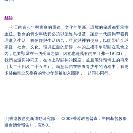
結語
今天的青少年對家庭的重建、文化的更新、環境的保護都要承擔
重任。教會的青少年牧養必須以聖經為根基，讓新一代能夠帶着真
理進入生活，將信仰與生活結合，並參與神的使命，以能帶給全球
家庭、社會、文化、環境正面的影響，神的主權不單彰顯在教會之
19-23
內，也要顯露在一切受造之物，因祂也是萬有的主（弗一
）。
我們被邀與神同工，在地上彰顯神的國度，並且儆醒預備主的再來
（太二十四及二十五章）。願意我們在牧養青少年的過程中，有更
多裝備整全又委身的青少年領袖加入團隊，一起同心同行。
[1]
2009
香港教會更新運動研究部，《
香港教會普查：中國基督教播
8-9
道會總會報告》，頁
。