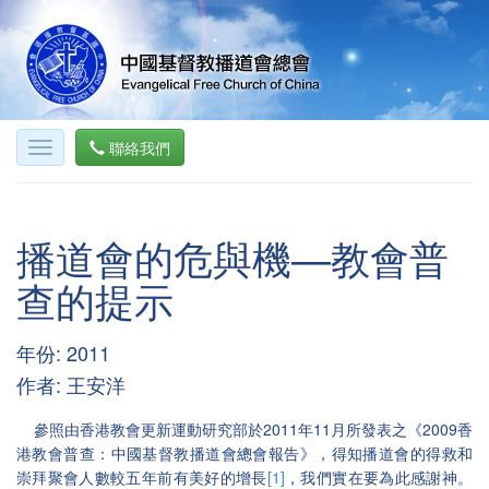
聯絡我們
播道會的危與機—教會普
查的提示
年份: 2011
作者: 王安洋
2011
11
2009
參照由香港教會更新運動研究部於
年
月所發表之《
香
港教會普查：中國基督教播道會總會報告》，得知播道會的得救和
[1]
崇拜聚會人數較五年前有美好的增長
，我們實在要為此感謝神。