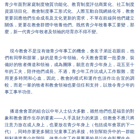
青少年面對家庭制度物質功能化、教育制度評估商業化、社工制度
資源項目化、教會制度事工形式化、人際互動自我網絡化等，教會
更要回應他們生命成長及文化更新的需求，不單在前線與他們建立
關係，更要在教會群體中牧養他們。既然青少年牧養事工要變，那
麼，新一代青少年牧者及領袖的培育亦不得不變。
現今教會不是沒有做青少年事工的機會，會友子弟近在眼前，他
們有同學和朋輩，缺的是青少年領袖。今天教會需要一批委身、裝
備好的牧者傳道和領袖，成為團隊，願意在青少年身上，花五至十
年的工夫，陪伴他們成長。不過，青少年工作比成人工作艱難，需
用更多時間和心血，因此，教會的模式和運作也須作出合宜的調
較，而老一輩的牧者和教會領袖也要信任和支持，以致令青少年的
事工事半功倍。
播道會會眾的組合以中年人士佔大多數，雖然他們也是福音的對
——
象和教會運作生存的要素
人手及財力的來源，但教會不應只將
注意力放在成人身上，也要放在青少年身上（包括成年會眾的下一
代），同時亦要更多關注兒童事工的承接，特別幫助升中的一群能
順利過渡青少年階段。做青少年工作最重要的是以生命影響生命，