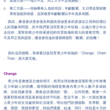
b.
——
資源方面
地方不足、同工人手不足或變動；
c.
——
事工方面
領袖事奉人員的培訓；年齡斷層、主日學及聖經教
導有放緩與倒退，這與會眾年齡斷層以中年居多有關。
因此，播道會須更多禱告和盡快投放更多的資源去正視和回應以
上的現象和問題，其中我們更須培育青少年領袖，以減少青少年出
走信仰，更幫助青少年得著適切的培育裝備和更大的發展空間。若
不及早正視與謀策，播道會長遠的發展將面對「斷層」的危機！
Change
Chain
迎向這些挑戰，筆者嘗試從培育青少年領袖的「
、
Train
、
」跟大家互勉。
Change
青少年是教會及社會的明天，然而全球的教會皆面對青少年牧養
乏力和缺人的危機，最明顯的指標是教會內青少年人數不多或銳
降。在此現象背後，教會必須適切的「變」，以作回應。教會一方
面要對聖經真理及基督福音持守到底，堅定不移，另一方面也要進
入青少年的文化處境和生活場景，明白他門的價值觀、世界觀、憂
慮、期望、憤怒和夢想，與他們溝通、結連、同行，特別是今天的