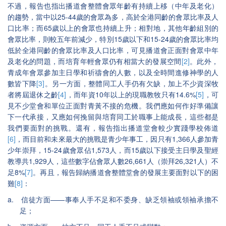
不過，報告也指出播道會整體會眾年齡有持續上移（中年及老化）
25-44
的趨勢，當中以
歲的會眾為多，高於全港同齡的會眾比率及人
65
口比率；而
歲以上的會眾也持續上升；相對地，其他年齡組別的
15
15-24
會眾比率，則較五年前減少，特別
歲以下和
歲的會眾比率均
低於全港同齡的會眾比率及人口比率，可見播道會正面對會眾中年
[2]
及老化的問題，而培育年輕會眾仍有相當大的發展空間
。此外，
青成年會眾參加主日學和祈禱會的人數，以及全時間進修神學的人
[3]
數皆下降
。另一方面，整體同工人手仍有欠缺，加上不少資深牧
[4]
10
14.6%
[5]
者將屆退休之齡
，而年資
年以上的現職教牧只有
，可
見不少堂會和單位正面對青黃不接的危機。我們應如何作好準備讓
下一代承接，又應如何挽留與培育同工於職事上能成長，這些都是
我們要面對的挑戰。還有，報告指出播道堂會較少實踐學校佈道
[6]
1,366
，而目前和未來最大的挑戰是青少年事工，因只有
人參加青
15-24
1,573
15
少年崇拜，
歲會眾佔
人，而
歲以下接受主日學及聖經
1,929
26,661
26,321
教導共
人，這些數字佔會眾人數
人（崇拜
人）不
8%
[7]
足
。再且，報告歸納播道會整體堂會的發展主要面對以下的困
[8]
難
：
a.
——
信徒方面
事奉人手不足和不委身、缺乏領袖或領袖承擔不
足；