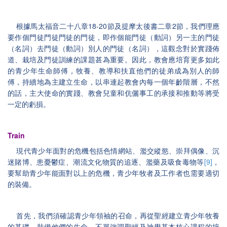
18-20
2
根據馬太福音二十八章
節及提摩太後書二章
節，我們理應
要作個門徒門徒門徒的門徒，即作個能門徒（動詞）另一主的門徒
（名詞）去門徒（動詞）別人的門徒（名詞），這觀念對於實踐佈
道、栽培及門徒訓練的課題甚為重要。因此，教會應培育更多如此
的青少年生命師傅，牧養、教導和扶直他們的徒弟成為別人的師
傅，持續地為主建立生命，以串連起教會內每一個年齡階層，不然
的話，主大使命的實踐、教會兒童和伉儷事工的承接和推動等將受
一定的虧損。
Train
現代青少年面對的危機包括色情網站、濫交縱慾、崇拜偶像、沉
[9]
迷賭博、患憂鬱症、潮流文化物質的追逐、濫藥及吸食毒物等
，
要幫助青少年能面對以上的危機，青少年牧者及工作者也需要適切
的裝備。
首先，我們須確認青少年領袖的召命，再從聖經建立青少年牧養