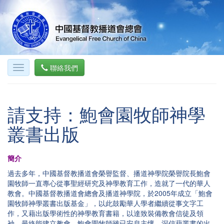
聯絡我們
請支持：鮑會園牧師神學
叢書出版
簡介
過去多年，中國基督教播道會榮譽監督、播道神學院榮譽院長鮑會
園牧師一直專心從事聖經研究及神學教育工作，造就了一代的華人
教會。中國基督教播道會總會及播道神學院，於2005年成立「鮑會
園牧師神學叢書出版基金」，以此鼓勵華人學者繼續從事文字工
作，又藉出版學術性的神學教育書籍，以達致裝備教會信徒及領
袖，最終能建立教會。鮑會園牧師雖已安息主懷，深信藉叢書的出