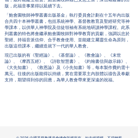
版，此福音事業得以延續下去。
「鮑會園牧師神學叢書出版基金」執行委員會計劃在十五年內出版
合共四十本神學叢書，包括系統神學、基督教教育及聖經研究等神
學課本，以供華人神學院及信徒領袖有系統地研讀神學課程。此系
列叢書的特色將會繼承鮑會園牧師對神學教育的貢獻，強調以忠於
聖經、持福音派信仰、合乎教會使用、並能建立屬靈生命為原則，
出版這些課本，繼續造就下一代的華人教會。
現已出版的有《聖經論》、《基督論》、《教會論》、《末世
論》、《摩西五經》、《詩歌智慧書》、《約翰書信與啟示錄》、
《大先知書》、《救恩論》及《小先知書》等，每本製作費約需十
萬元。往後的出版能得以持續，實在需要眾主內肢體以禱告及奉獻
支持，期望得到你的回應，為華人教會帶來更深遠的祝福。
© 2026 中國基督教播道會總會版權所有。如未經授權，不得轉載