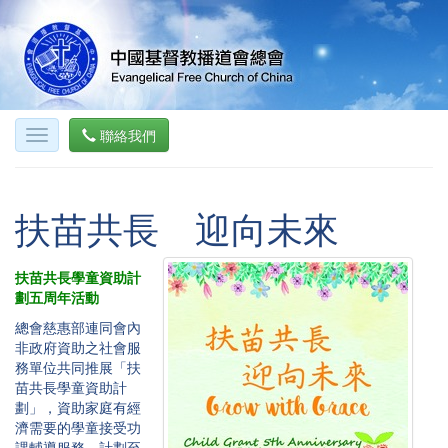
聯絡我們
扶苗共長 迎向未來
扶苗共長學童資助計
劃五周年活動
總會慈惠部連同會內
非政府資助之社會服
務單位共同推展「扶
苗共長學童資助計
劃」，資助家庭有經
濟需要的學童接受功
課輔導服務。計劃至