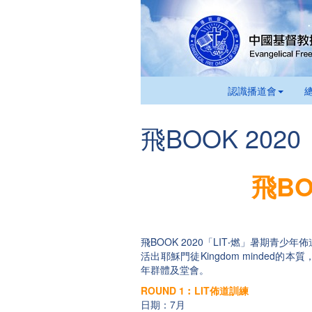
認識播道會
飛BOOK 202
飛BO
飛BOOK 2020「LIT‧燃」暑期青
活出耶穌門徒Kingdom minde
年群體及堂會。
ROUND 1︰LIT佈道訓練
日期：7月