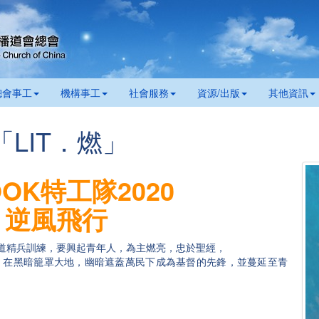
總會事工
機構事工
社會服務
資源/出版
其他資訊
0「LIT．燃」
OK特工隊2020
逆風飛行
少年佈道精兵訓練，要興起青年人，為主燃亮，忠於聖經，
d的本質，在黑暗籠罩大地，幽暗遮蓋萬民下成為基督的先鋒，並蔓延至青