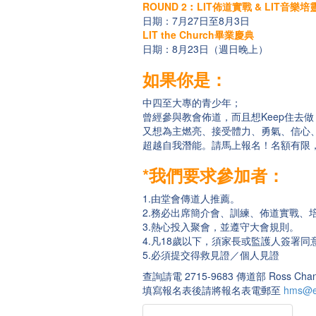
ROUND 2︰LIT佈道實戰 & LIT音樂
日期：7月27日至8月3日
LIT the Church畢業慶典
日期：8月23日（週日晚上）
如果你是：
中四至大專的青少年；
曾經參與教會佈道，而且想Keep住去做
又想為主燃亮、接受體力、勇氣、信心
超越自我潛能。請馬上報名！名額有限
*我們要求參加者：
1.由堂會傳道人推薦。
2.務必出席簡介會、訓練、佈道實戰、
3.熱心投入聚會，並遵守大會規則。
4.凡18歲以下，須家長或監護人簽署同
5.必須提交得救見證／個人見證
查詢請電 2715-9683 傳道部 Ross Chan / 
填寫報名表後請將報名表電郵至
hms@ef