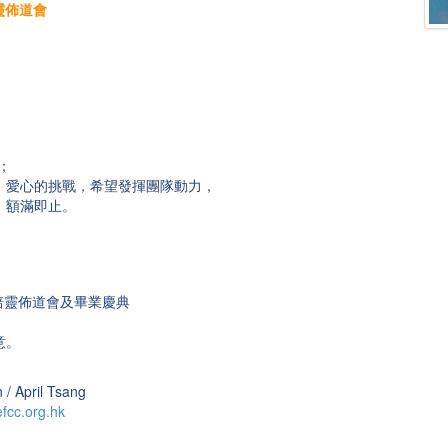
培靈佈道會
；
、愛心的挑戰，希望發揮團隊動力，
，額滿即止。
培靈佈道會及畢業慶典
意。
April Tsang
cc.org.hk