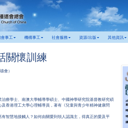
總會事工
機構事工
社會服務
資源/出版
其他資訊
 電話關懷訓練
祈禱會）
業治療學士、南澳大學輔導學碩士、中國神學研究院基督教研究碩
心及香港理工大學心理輔導員，著有《兒童與青少年精神健康問
話有智慧地接觸人？如何由關愛到領人認識主，得真正的愛及平