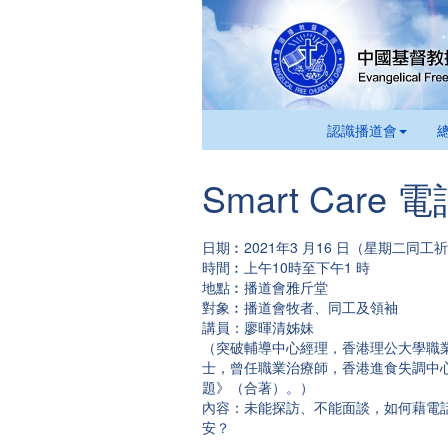
認識播道會
Smart Care
日期︰2021年3 月16 日（星期二同工
時間︰上午10時至下午1 時
地點︰播道會雅斤堂
對象︰播道會牧者、同工及領袖
講員：廖暉清姊妹
（突破輔導中心經理，香港理公大學職
士，曾任職業治療師，香港進食失調中
題》（合著）。）
內容：未能探訪、不能面談，如何藉電
安？