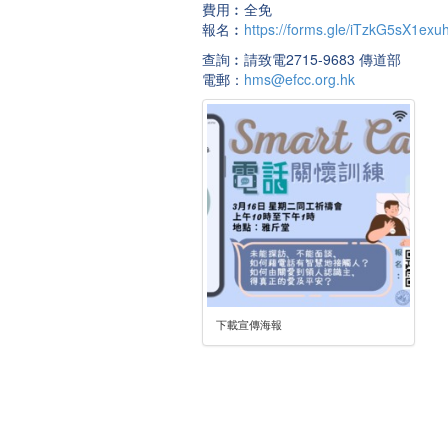
費用︰全免
報名︰
https://forms.gle/iTzkG5sX1ex
查詢︰請致電2715-9683 傳道部
電郵：
hms@efcc.org.hk
下載宣傳海報