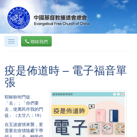
聯絡我們
疫是佈道時 – 電子福音單
張
耶穌吩咐門徒
「去」；「你們要
去，使萬民作我的門
徒」（太廿八：19）
在五波疲情來襲，更
需要在疫情陰霾下帶
領人，「去」轉眼仰