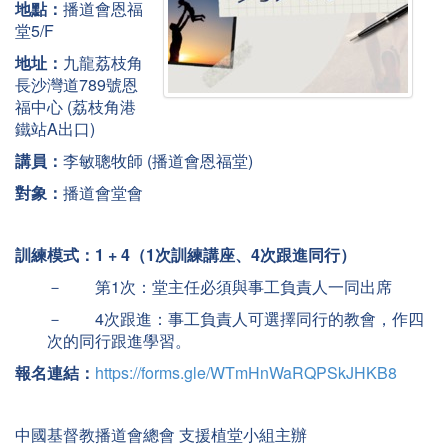
地點：
播道會恩福
堂5/F
地址：
九龍荔枝角
長沙灣道789號恩
福中心 (荔枝角港
鐵站A出口)
講員：
李敏聰牧師 (播道會恩福堂)
對象：
播道會堂會
訓練模式：1 + 4
（1
次訓練講座、4
次跟進同行）
－ 第1次：堂主任必須與事工負責人一同出席
－ 4次跟進：事工負責人可選擇同行的教會，作四
次的同行跟進學習。
報名連結：
https://forms.gle/WTmHnWaRQPSkJHKB8
中國基督教播道會總會 支援植堂小組主辦