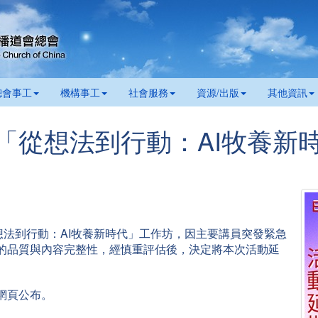
總會事工
機構事工
社會服務
資源/出版
其他資訊
：「從想法到行動：AI牧養新
「從想法到行動：AI牧養新時代」工作坊，因主要講員突發緊急
的品質與內容完整性，經慎重評估後，決定將本次活動延
網頁公布。