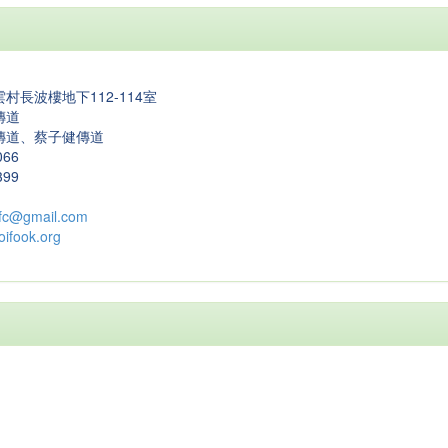
村長波樓地下112-114室
傳道
傳道、蔡子健傳道
066
399
cfc@gmail.com
ifook.org