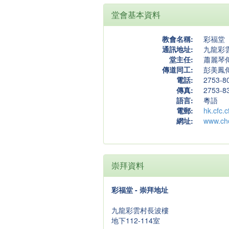
堂會基本資料
教會名稱:
彩福堂
通訊地址:
九龍彩雲
堂主任:
蕭麗琴
傳道同工:
彭美鳳
電話:
2753-8
傳真:
2753-8
語言:
粵語
電郵:
hk.cfc.
網址:
www.cho
崇拜資料
彩福堂 - 崇拜地址
九龍彩雲村長波樓
地下112-114室