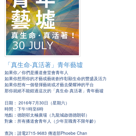
「真生命‧真活著」青年藝墟
如果你／你們是播道會堂會青年人
如果你想用你的才藝或藝術創作彰顯生命的豐盛及活力
如果你想有一個發揮藝術或才藝去榮耀神的平台
那你就絕不能錯過這次的「真生命‧真活著」青年藝墟
日期： 2016年7月30日（星期六）
時間：下午1時至6時
地點：德朗邨太極廣場（九龍城啟德德朗邨）
對象：所有播道會青年人（少年至職青不限年齡）
查詢：請電2715-9683 傳道部Phoebe Chan