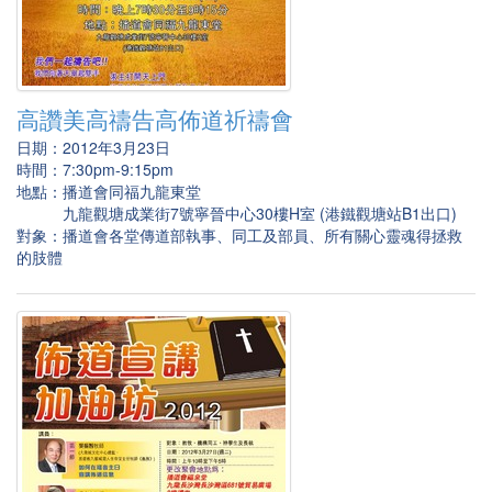
高讚美高禱告高佈道祈禱會
日期：2012年3月23日
時間：7:30pm-9:15pm
地點：播道會同福九龍東堂
九龍觀塘成業街7號寧晉中心30樓H室 (港鐵觀塘站B1出口)
對象：播道會各堂傳道部執事、同工及部員、所有關心靈魂得拯救
的肢體