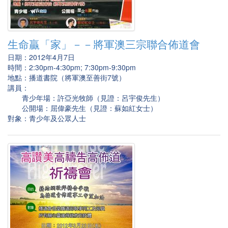
生命贏「家」－－將軍澳三宗聯合佈道會
日期：2012年4月7日
時間：2:30pm-4:30pm; 7:30pm-9:30pm
地點：播道書院（將軍澳至善街7號）
講員：
青少年場：許亞光牧師（見證：呂宇俊先生）
公開場：屈偉豪先生（見證：蘇如紅女士）
對象：青少年及公眾人士