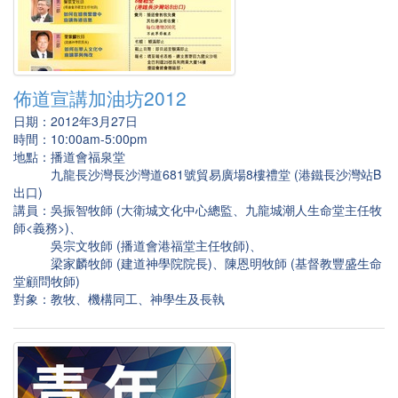
佈道宣講加油坊2012
日期：2012年3月27日
時間：10:00am-5:00pm
地點：播道會福泉堂
九龍長沙灣長沙灣道681號貿易廣場8樓禮堂 (港鐵長沙灣站B
出口)
講員：吳振智牧師 (大衛城文化中心總監、九龍城潮人生命堂主任牧
師<義務>)、
吳宗文牧師 (播道會港福堂主任牧師)、
梁家麟牧師 (建道神學院院長)、陳恩明牧師 (基督教豐盛生命
堂顧問牧師)
對象：教牧、機構同工、神學生及長執