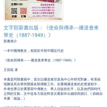
文字部新書出版：《使命與傳承---播道會來
華史（1887-1949）》
新書推介
一本中國傳教史，相當於半部中國近代史
《使命與傳承------播道會來華史（1887-1949）》
王容龍 著
本書是同類書籍中，首次以播道會宗派為中心作研究對象，有系統
地陳述其在華所開展各類傳教工作。在重構播道會的史實過程中，
作者也專注於重塑當中傳教士、華人信徒的生平，以及他們與時代
之間的互動，文中從各方面史料首次重新作出鋪排與探討。( 節錄自
本書「緒論」)