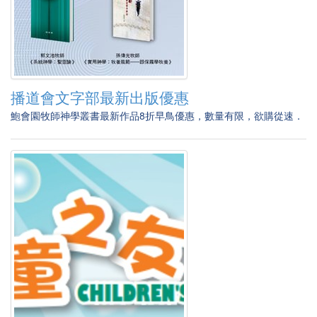
播道會文字部最新出版優惠
鮑會園牧師神學叢書最新作品8折早鳥優惠，數量有限，欲購從速．