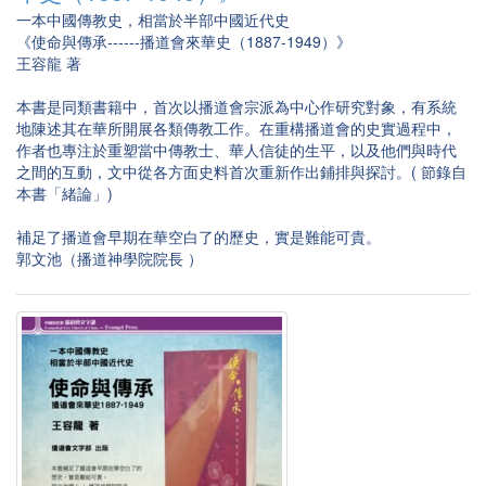
一本中國傳教史，相當於半部中國近代史
《使命與傳承------播道會來華史（1887-1949）》
王容龍 著
本書是同類書籍中，首次以播道會宗派為中心作研究對象，有系統
地陳述其在華所開展各類傳教工作。在重構播道會的史實過程中，
作者也專注於重塑當中傳教士、華人信徒的生平，以及他們與時代
之間的互動，文中從各方面史料首次重新作出鋪排與探討。( 節錄自
本書「緒論」)
補足了播道會早期在華空白了的歷史，實是難能可貴。
郭文池（播道神學院院長 ）