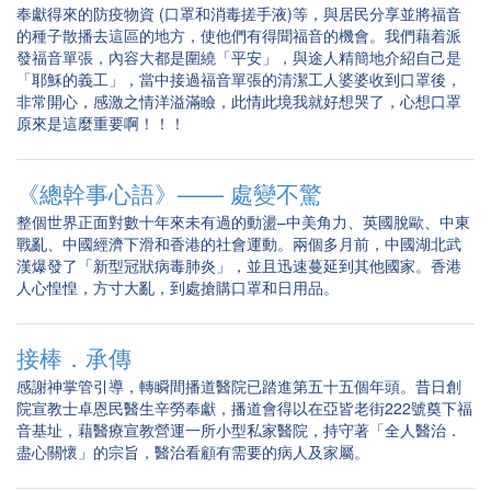
奉獻得來的防疫物資 (口罩和消毒搓手液)等，與居民分享並將福音
的種子散播去這區的地方，使他們有得聞福音的機會。我們藉着派
發福音單張，內容大都是圍繞「平安」，與途人精簡地介紹自己是
「耶穌的義工」，當中接過福音單張的清潔工人婆婆收到口罩後，
非常開心，感激之情洋溢滿瞼，此情此境我就好想哭了，心想口罩
原來是這麼重要啊！！！
《總幹事心語》—— 處變不驚
整個世界正面對數十年來未有過的動盪–中美角力、英國脫歐、中東
戰亂、中國經濟下滑和香港的社會運動。兩個多月前，中國湖北武
漢爆發了「新型冠狀病毒肺炎」，並且迅速蔓延到其他國家。香港
人心惶惶，方寸大亂，到處搶購口罩和日用品。
接棒．承傳
感謝神掌管引導，轉瞬間播道醫院已踏進第五十五個年頭。昔日創
院宣教士卓恩民醫生辛勞奉獻，播道會得以在亞皆老街222號奠下福
音基址，藉醫療宣教營運一所小型私家醫院，持守著「全人醫治．
盡心關懷」的宗旨，醫治看顧有需要的病人及家屬。