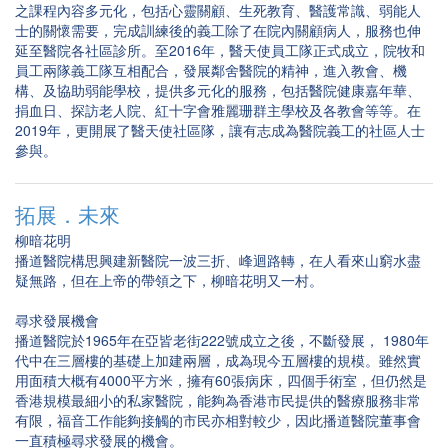
之課程內容多元化，包括心靈關顧、生死教育、醫護常識、弱能人
士的關懷需要，完成訓練後的義工除了在院內關顧病人，服務也伸
延至醫院各社區診所。至2016年，醫天使員工隊正式成立，院牧和
員工兩隊義工隊互相配合，發展鄰舍醫院的精神，進入教會、機
構、及協助弱能學校，提供多元化的服務，包括醫院健康嘉年華、
捐血日、探訪老人院、紅十字會雅麗珊群主學校及各教會等等。在
2019年，更開展了醫天使社區隊，讓有志成為醫院義工的社區人士
參與。
拓展．未來
柳暗花明
播道醫院構思興建新醫院一波三折、峰迴路轉，在人看來山窮水盡
疑無路，但在上帝的帶領之下，柳暗花明又一村。
尋求發展機會
播道醫院於1965年在亞皆老街222號成立之後，不斷發展， 1980年
代中在三層樓的基礎上加建兩層，成為現今五層樓的規模。雖然實
用面積大概有4000平方米，擁有60張病床，四個手術室，但仍然是
香港規模最細小的私家醫院，能夠為香港市民提供的醫療服務非常
有限，福音工作能夠接觸的市民亦相對較少，因此播道醫院董事會
一直積極尋求發展的機會。