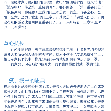
有一個經學家，聽到他們的辯論，覺得耶穌回答得好，就來問他：
「誡命中那一條是第一重要的呢？」耶穌回答：「第一重要的是：
『以色列啊，你要聽！主我們的上帝是獨一的主。你要全心、全
性、全意、全力，愛主你的上帝。』其次是：『要愛人如己。』再
沒有別的誡命比這兩條更重要的了。」（馬可福音十二章28至31
節）（新譯本）
童心抗疫
近來疫情肆虐，香港籠罩濃烈的抗疫氛圍，社會各界均強烈建
議各人要做好個人衛生防護措施。就連小孩子也要成為抗疫鬥士，
相信令家長們其中一樣最頭痛的事情就是如何引導孩子戴口罩。
我家兒子現在1歲10個月大，我們也同樣面對戴口罩的問題……
「疫」境中的恩典
在這兩個月武漢肺炎肆虐全球，香港人卻因過去經歷過沙士而成為
驚弓之鳥，而且看到政府封關不力，早在有數十宗確診之時，已差
不多全民自救，九成人出門都戴上口罩，亦希望停課、停市等安排
能保香港周全，因此香港未如歐美般大規模爆發。縱然如此，香港
境況也不樂觀，股市崩壞、百業蕭條、失業率上升，又在歐美大規