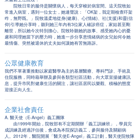
院牧日常的服侍是關懷病人，每天穿梭於病室間。這天院牧如
常進入病室，遇到一位女士，她連聲說：「OK架，我定期檢查吓架
咋，無野既。」院牧溫柔地從身(健康)、心(情緒)、社(支援)和靈(信
仰)引導她分享時，聽到她三年內有3位家人確診癌症，家姑甚至剛
離世，所以她今次特別擔心。院牧聆聽她的故事、感受她內心的憂
慮和同理她當下的壓力時，她進一步分享患情緒病的女兒如何令她
最情傷、突然被退休的丈夫如何讓她有苦無路訴。
公眾健康教育
我們不單著重推動以家庭醫學為主的基層醫療、專科門診、手術及
住院服務，同時藉舉辦及參與各類型社區活動，向大眾宣揚健康訊
息，提升市民對健康生活的關注，讓社區居民以樂觀、積極的態度
迎接正向人生。
企業社會責任
A. 醫天使（E-Angel）義工團隊
由1999年開始，院牧部有不定期開辦「義工訓練班」，學員完
成訓練及經過評估後，會成為本院探訪義工，參與服侍及關顧病
人。2012年，醫院開展「醫天使E-Angel」義工計劃，醫天使院牧隊