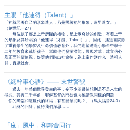
主賜「他連得（Talent）」
「神就照著自己的形象造人，乃是照著祂的形象，造男造女。」
（創世記一27）
每位孩子都是上帝所賜的禮物，是上帝奇妙的創造，有着上帝
的形象及其所賜的「他連得（才能、Talent）」。因此，播道書院除
了重視學生的學習及生命價值教育外，我們期望透過小學至中學十
二年的教育來栽培孩子，幫助他們發掘潛能，展現才華，建立信心
及正面的價值觀，好讓他們踏出社會後，為上帝作鹽作光，造福人
群，貢獻社會。
《總幹事心語》—— 末世警號
過去一年整個世界發生的事，令不少基督徒想到是不是末世的
徵兆。其實二千年前，耶穌基督的門徒也向祂請教同樣的問題：
「你的降臨和這世代的終結，有甚麼預兆呢？」（馬太福音24:3）
耶穌的回答，值得我們深思……
「疫」風中，和鄰舍同行