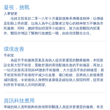
凝視．挑戰
人事變更
伍綺文院長於二零一八年十月履新接棒承傳播道精神：以傳揚
及彰顯上帝的愛、以病人為中心及醫者父母心的精神努力不懈為市
民服務。同時，總經理由招潔萍小姐接任，致力改善醫院內部運
作。醫院亦增設了醫務行政總監一職，由徐兆恆醫生出任。
環境改善
手術室
為提升手術服務質素及為病人提供更優質的醫療服務，本院新
設全新大型手術室，寬敞舒適的環境配備先進的手術儀器，再加上
一站式全新高清視頻4K微創手術服務，大大提高手術的精確度；新
手術室有助手術過程中減少出血量、傷口較細，並將病人術後痛楚
減到最低，令術後病人身體快速康復及縮短病人留院時間，從而達
到所有手術病人共同的期望。
資訊科技應用
準確的病人資料能夠有效地幫助醫護人員提供更優質的服務。有見