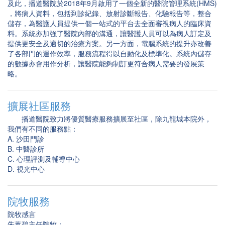
及此，播道醫院於2018年9月啟用了一個全新的醫院管理系統(HMS)
，將病人資料，包括到診紀錄、放射診斷報告、化驗報告等，整合
儲存，為醫護人員提供一個一站式的平台去全面審視病人的臨床資
料。系統亦加強了醫院內部的溝通，讓醫護人員可以為病人訂定及
提供更安全及適切的治療方案。另一方面，電腦系統的提升亦改善
了各部門的運作效率，服務流程得以自動化及標準化。系統內儲存
的數據亦會用作分析，讓醫院能夠制訂更符合病人需要的發展策
略。
擴展社區服務
播道醫院致力將優質醫療服務擴展至社區，除九龍城本院外，
我們有不同的服務點：
A. 沙田門診
B. 中醫診所
C. 心理評測及輔導中心
D. 視光中心
院牧服務
院牧感言
朱蕙碧主任院牧：