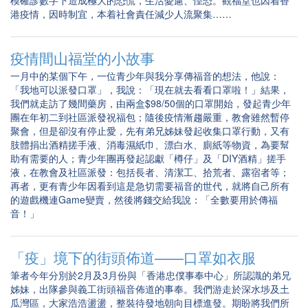
模確診數字下造成極大的恐慌，生活憂慮、惶恐。觀福堂也因着香
港疫情，因時制宜，本着社會責任減少人流聚集……
疫情間山福堂的小故事
一月中的某個下午，一位青少年與我分享傳福音的想法，他說：
「我地可以派發口罩」，我說：「現在就去看看口罩啦！」結果，
我們就走訪了幾間藥房，由兩盒$98/50個的口罩開始，發起青少年
團在年初二到社區派發祝福包；隨後疫情漸趨嚴重，教會雖然暫停
聚會，但是卻沒有停止愛，先有弟兄姊妹發起收集口罩行動，又有
肢體捐出酒精搓手液、消毒濕紙巾、漂白水、廁紙等物資，為要幫
助有需要的人；青少年團再發起認獻「樽仔」及「DIY酒精」搓手
液，在教會及社區派發：包括長者、清潔工、拾荒者、露宿者等；
再者，更有青少年因看到這是急切需要福音的世代，就將自己所有
的遊戲機連Game變賣，然後將錢交給我說：「全數要用於傳福
音！」
「疫」境下的街頭佈道——口罩如衣服
筆者今年分別於2月及3月份與「香港忠僕事奉中心」所認識的弟兄
姊妹，出隊參與義工街頭福音佈道的事奉。我們游走於深水埗及土
瓜灣區，大家浩浩盪盪，整裝待發地朝向目標進發。期盼將我們所